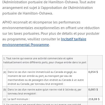
l’Administration portuaire de Hamilton-Oshawa. Tout autre
arrangement est sujet à l’approbation de l’Administration
portuaire de Hamilton-Oshawa.
APHO reconnaît et récompense les performances
environnementales exceptionnelles en offrant une réduction
sur les taxes portuaires. Pour plus de détails et pour postuler
au programme, veuillez consulter le
Incitatif tarifaire
environnemental Programme
.
1. Tout navire qui exerce une activité commerciale et opère
habituellement entre différents ports, pour chaque entrée dans le port
:
(a)
Dans le cas d’un navire immatriculé au Canada engagé, au
0,054 $
moment de son entrée au port, au transport par eau de
marchandises ou de passagers d’un endroit au Canada à un autre
endroit au Canada, par tonneau brut enregistré :
(b)
Dans le cas d’un navire autre qu’un navire visé à l’alinéa a), par
0,083 $
tonneau brut enregistré :
(c)
Le tarif minimum :
218,08 $
2. Un navire qui est amarré dans le port ou qui exerce une activité