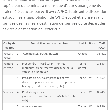
l’opérateur du terminal, à moins que d’autres arrangements
n’aient été conclus par écrit avec APHO. Toute autre disposition
est soumise à l’approbation de APHO et doit être prise avant
l’arrivée des navires à destination de l’arrivée ou le départ des
navires à destination de l’extérieur.
Catégorie
Description des marchandises
Unité
Basis
Tarif
de fret
(CAD)
Rouler /
1
Automobiles, Trucks, Tractors
Chaque
36.622
Rouler
Rompre
2
Fret général – basé sur MT (tonnes
Tonne
2.683
en vrac
métriques) ou m³ (mètres cubes), selon la
de fret
valeur la plus élevée.
3
Produits en acier (comprend les barres
Tonne
W
1.762
d’acier, les poutres, les bobines, les plaques,
les tiges, les dalles, les tôles, etc.)
Vrac sec
4
Produits agricoles
Tonne
W
0.745
(comprend les céréales, le maïs, le blé et le
soja)
5
Agrégats en vrac
Tonne
W
0.780