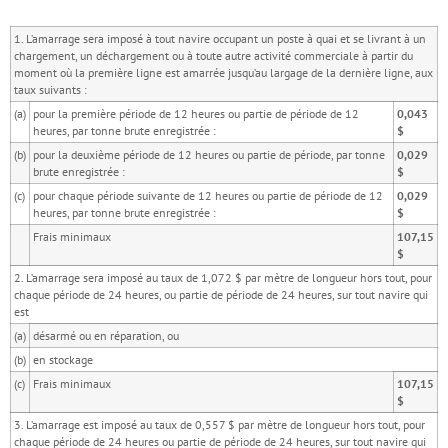
1. L’amarrage sera imposé à tout navire occupant un poste à quai et se livrant à un
chargement, un déchargement ou à toute autre activité commerciale à partir du
moment où la première ligne est amarrée jusqu’au largage de la dernière ligne, aux
taux suivants :
(a)
pour la première période de 12 heures ou partie de période de 12
0,043
heures, par tonne brute enregistrée :
$
(b)
pour la deuxième période de 12 heures ou partie de période, par tonne
0,029
brute enregistrée :
$
(c)
pour chaque période suivante de 12 heures ou partie de période de 12
0,029
heures, par tonne brute enregistrée :
$
Frais minimaux
107,15
$
2. L’amarrage sera imposé au taux de 1,072 $ par mètre de longueur hors tout, pour
chaque période de 24 heures, ou partie de période de 24 heures, sur tout navire qui
est
(a)
désarmé ou en réparation, ou
(b)
en stockage
(c)
Frais minimaux
107,15
$
3. L’amarrage est imposé au taux de 0,557 $ par mètre de longueur hors tout, pour
chaque période de 24 heures ou partie de période de 24 heures, sur tout navire qui