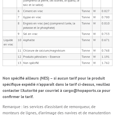
(comprend la pierre, les scories, le quartz, le
talc et le sable)
6
Ciment en vrac
Tonne
W
0.827
7
Gypse en vrac
Tonne
W
0.780
8
Engrais en vrac (sec) (comprend l’urée, la
Tonne
W
0.810
potasse et le phosphate)
9
Sel en vrac
Tonne
W
0.753
Liquide
10
Asphalte
Tonne
W
0.671
en vrac
11
Chlorure de calcium/magnésium
Tonne
W
0.768
12
Produits pétroliers – Essence
Tonne
W
1.191
13
Non spécifié
Tonne
W
1.762
Non spécifié ailleurs (NES) – si aucun tarif pour le produit
spécifique expédié n’apparaît dans le tarif ci-dessus, veuillez
contacter l’Autorité par courriel à
cargo@hopaports.ca
pour
confirmer le tarif.
Remarque : les services d’assistant de remorqueur, de
monteurs de lignes, d’arrimage des navires et de manutention