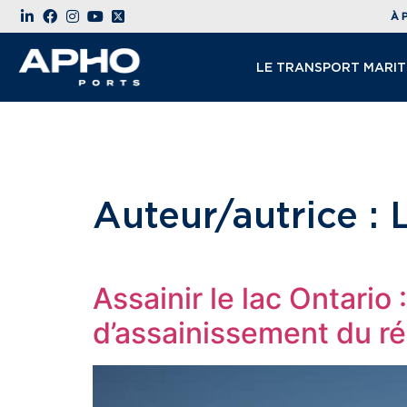
À 
LE TRANSPORT MARIT
Auteur/autrice :
Assainir le lac Ontario
d’assainissement du ré