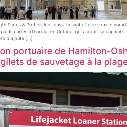
h Plates & Profiles Inc., aussi faisant affaire sous le nomd’
ieds carrés àThorold, en Ontario, qui accroît sa capacité d
orold ajoute […]
ation portuaire de Hamilton-Os
gilets de sauvetage à la pla