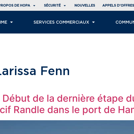
PROPOS DE HOPA
SÉCURITÉ
NOUVELLES
APPELS D’OFFRE
IME
SERVICES COMMERCIAUX
COMMU
Larissa Fenn
 : Début de la dernière étape d
cif Randle dans le port de Ha