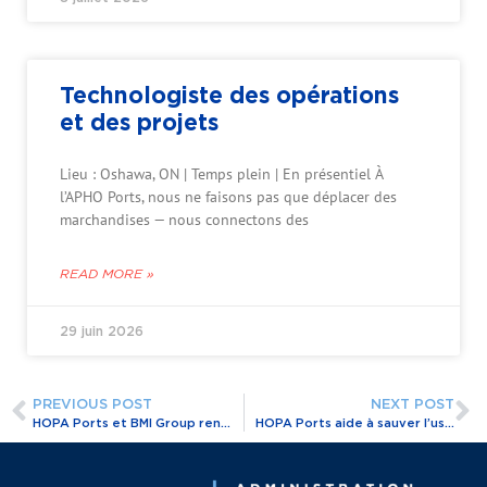
Technologiste des opérations
et des projets
Lieu : Oshawa, ON | Temps plein | En présentiel À
l’APHO Ports, nous ne faisons pas que déplacer des
marchandises — nous connectons des
READ MORE »
29 juin 2026
PREVIOUS POST
NEXT POST
HOPA Ports et BMI Group renouvellent leur partenariat après la transformation primée de 600 acres d’une friche industrielle, stimulant la croissance industrielle en Ontario
HOPA Ports aide à sauver l’usine de biodiesel Biox de Hamilton