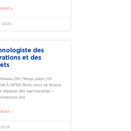
MORE »
et 2026
hnologiste des
rations et des
ets
Oshawa, ON | Temps plein | En
iel À l’APHO Ports, nous ne faisons
e déplacer des marchandises —
onnectons des
MORE »
n 2026