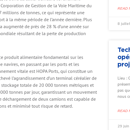
a Corporation de Gestion de la Voie Maritime du
READ 
12,7 millions de tonnes, ce qui représente une
ort à la même période de l’année dernière. Plus
8 juill
s a augmenté de près de 28 % d’une année sur
mondiale résultant de la perte de production
Tec
opé
 produit alimentaire fondamental sur les
proj
navires, en passant par les ports et les
onnement vitale est HOPA Ports, qui constitue un
achevé l’agrandissement d’un terminal céréalier de
Lieu : 
présent
e stockage totale de 20 000 tonnes métriques et
pas qu
 000 tonnes par jour, garantissant un mouvement
nous c
e de déchargement de deux camions est capable de
sons et minimisé tout risque de retard.
READ 
29 jui