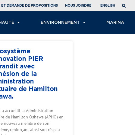
ENGLISH
S ET DEMANDE DE PROPOSITIONS
NOUS JOINDRE
NAUTÉ
ENVIRONNEMENT
MARINA
cosystème
nnovation PIER
randit avec
hésion de la
inistration
tuaire de Hamilton
awa.
 a accueilli la Administration
ire de Hamilton Oshawa (APHO) en
ue nouveau membre de son
tème, renforçant ainsi son réseau