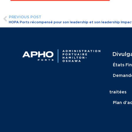
PREVIOUS POST
HOPA Ports récompensé pour son leadership et son leadership Impac
Divulga
États Fi
Demandes
traitées
Plan d’ac