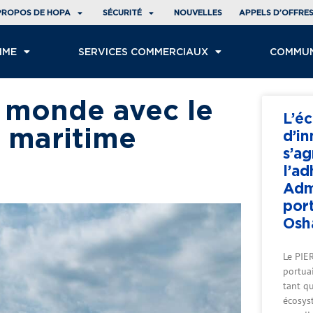
PROPOS DE HOPA
SÉCURITÉ
NOUVELLES
APPELS D’OFFRE
IME
SERVICES COMMERCIAUX
COMMU
e monde avec le
L’é
t maritime
d’i
s’ag
l’ad
Adm
por
Osh
Le PIER
portua
tant q
écosys