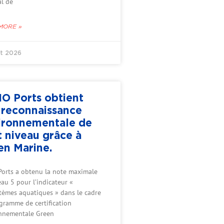
l de
MORE »
let 2026
O Ports obtient
 reconnaissance
ironnementale de
t niveau grâce à
en Marine.
orts a obtenu la note maximale
au 5 pour l’indicateur «
tèmes aquatiques » dans le cadre
gramme de certification
nnementale Green