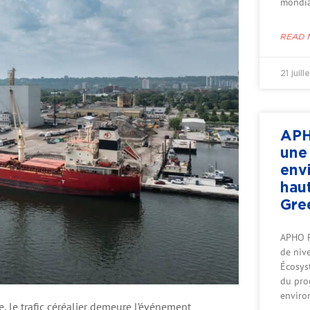
mondia
READ 
21 juil
APH
une
env
hau
Gre
APHO P
de nive
Écosys
du pro
enviro
, le trafic céréalier demeure l’événement