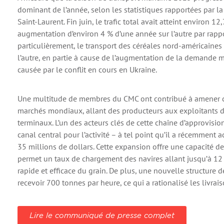
dominant de l’année, selon les statistiques rapportées par l
Saint-Laurent. Fin juin, le trafic total avait atteint environ 
augmentation d’environ 4 % d’une année sur l’autre par rapp
particulièrement, le transport des céréales nord-américaine
l’autre, en partie à cause de l’augmentation de la demande 
causée par le conflit en cours en Ukraine.
Une multitude de membres du CMC ont contribué à amener ce
marchés mondiaux, allant des producteurs aux exploitants de 
terminaux. L’un des acteurs clés de cette chaîne d’approvisi
canal central pour l’activité – à tel point qu’il a récemment 
35 millions de dollars. Cette expansion offre une capacité d
permet un taux de chargement des navires allant jusqu’à 12
rapide et efficace du grain. De plus, une nouvelle structur
recevoir 700 tonnes par heure, ce qui a rationalisé les livrai
Lire le communiqué de presse complet