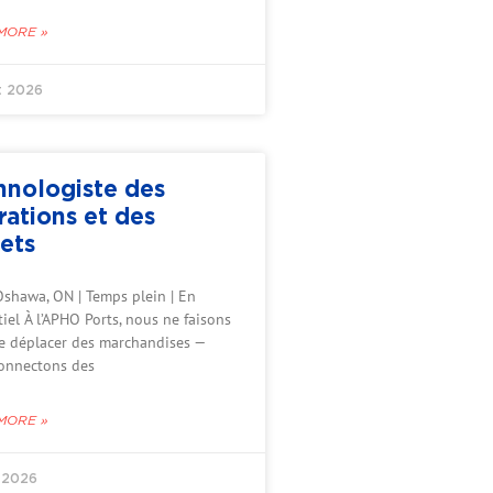
MORE »
et 2026
hnologiste des
rations et des
ets
Oshawa, ON | Temps plein | En
iel À l’APHO Ports, nous ne faisons
e déplacer des marchandises —
onnectons des
MORE »
n 2026