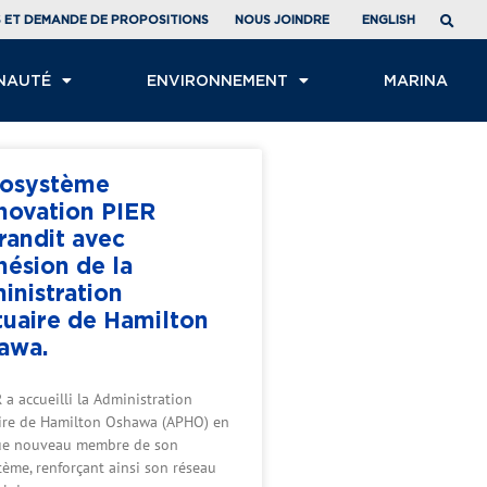
ENGLISH
S ET DEMANDE DE PROPOSITIONS
NOUS JOINDRE
NAUTÉ
ENVIRONNEMENT
MARINA
cosystème
nnovation PIER
randit avec
hésion de la
inistration
tuaire de Hamilton
awa.
 a accueilli la Administration
ire de Hamilton Oshawa (APHO) en
ue nouveau membre de son
tème, renforçant ainsi son réseau