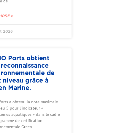
l de
MORE »
let 2026
O Ports obtient
 reconnaissance
ironnementale de
t niveau grâce à
en Marine.
orts a obtenu la note maximale
au 5 pour l’indicateur «
tèmes aquatiques » dans le cadre
gramme de certification
nnementale Green