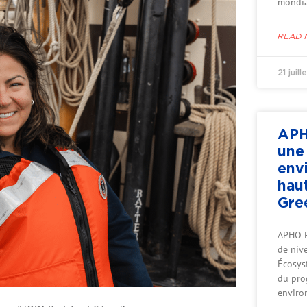
mondia
READ 
21 juil
APH
une
env
hau
Gre
APHO P
de nive
Écosys
du pro
enviro