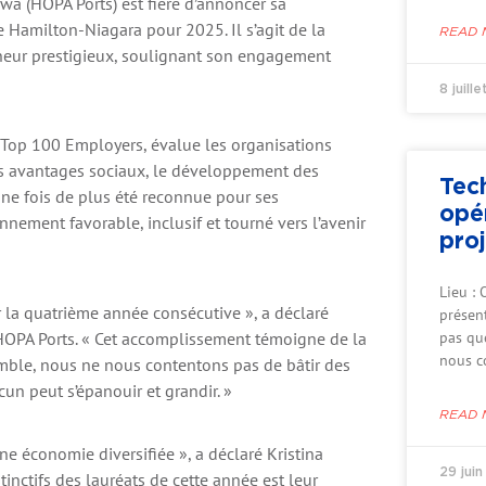
a (HOPA Ports) est fière d’annoncer sa
 Hamilton-Niagara pour 2025. Il s’agit de la
READ 
neur prestigieux, soulignant son engagement
8 juill
 Top 100 Employers, évalue les organisations
 les avantages sociaux, le développement des
Tec
ne fois de plus été reconnue pour ses
opé
ement favorable, inclusif et tourné vers l’avenir
proj
Lieu : 
a quatrième année consécutive », a déclaré
présent
z HOPA Ports. « Cet accomplissement témoigne de la
pas qu
nous c
mble, nous ne nous contentons pas de bâtir des
un peut s’épanouir et grandir. »
READ 
ne économie diversifiée », a déclaré Kristina
29 jui
tinctifs des lauréats de cette année est leur