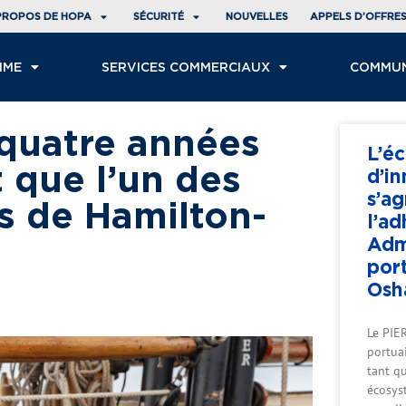
PROPOS DE HOPA
SÉCURITÉ
NOUVELLES
APPELS D’OFFRE
IME
SERVICES COMMERCIAUX
COMMU
quatre années
L’é
 que l’un des
d’i
s’ag
s de Hamilton-
l’ad
Adm
por
Osh
Le PIER
portua
tant q
écosys