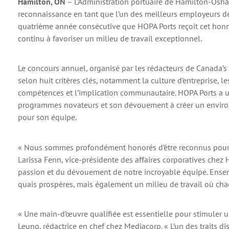
Hamilton, ON
– L’Administration portuaire de Hamilton-Oshaw
reconnaissance en tant que l’un des meilleurs employeurs de
quatrième année consécutive que HOPA Ports reçoit cet hon
continu à favoriser un milieu de travail exceptionnel.
Le concours annuel, organisé par les rédacteurs de Canada’s
selon huit critères clés, notamment la culture d’entreprise,
compétences et l’implication communautaire. HOPA Ports a u
programmes novateurs et son dévouement à créer un environn
pour son équipe.
« Nous sommes profondément honorés d’être reconnus pour l
Larissa Fenn, vice-présidente des affaires corporatives che
passion et du dévouement de notre incroyable équipe. Ense
quais prospères, mais également un milieu de travail où chac
« Une main-d’œuvre qualifiée est essentielle pour stimuler u
Leung, rédactrice en chef chez Mediacorp. « L’un des traits dis